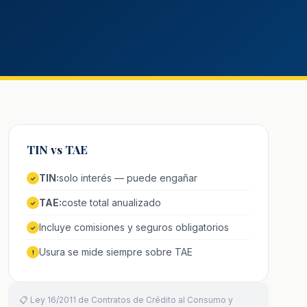
TIN vs TAE
TIN:
solo interés — puede engañar
✓
TAE:
coste total anualizado
✓
Incluye comisiones y seguros obligatorios
✓
Usura se mide siempre sobre TAE
!
📋 Ley 16/2011 de Contratos de Crédito al Consumo y