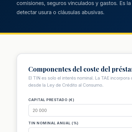
comisiones, seguros vinculados y gastos. Es la
detectar usura o cláusulas abusivas.
Componentes del coste del prést
El TIN es solo el interés nominal. La TAE incorpora
desde la Ley de Crédito al Consumo.
CAPITAL PRESTADO (€)
TIN NOMINAL ANUAL (%)