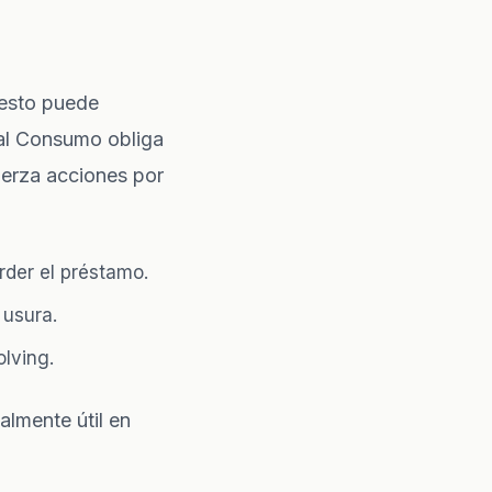
uesto puede
 al Consumo obliga
fuerza acciones por
rder el préstamo.
 usura.
olving
.
almente útil en