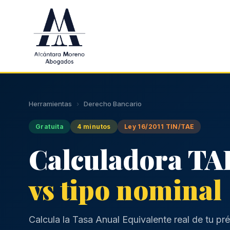
Saltar al contenido principal
Herramientas
›
Derecho Bancario
Gratuita
4 minutos
Ley 16/2011 TIN/TAE
Calculadora TAE
vs tipo nominal
Calcula la Tasa Anual Equivalente real de tu p