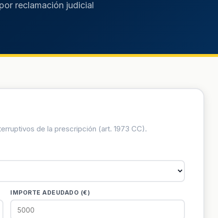
por reclamación judicial
terruptivos de la prescripción (art. 1973 CC).
IMPORTE ADEUDADO (€)