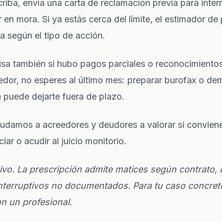
riba, envía una
carta de reclamación previa
para inter
r en mora. Si ya estás cerca del límite, el
estimador de 
ta según el tipo de acción.
visa también si hubo pagos parciales o reconocimientos 
eedor, no esperes al último mes: preparar burofax o de
a puede dejarte fuera de plazo.
udamos a acreedores y deudores a valorar si convien
iar o acudir al juicio monitorio.
tivo. La prescripción admite matices según contrato
nterruptivos no documentados. Para tu caso concreto
 un profesional.