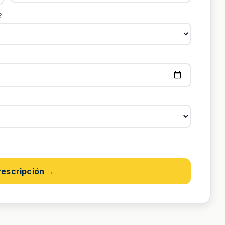
?
rescripción →