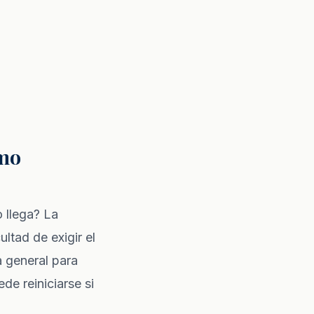
ómo
 llega? La
ltad de exigir el
a general para
de reiniciarse si