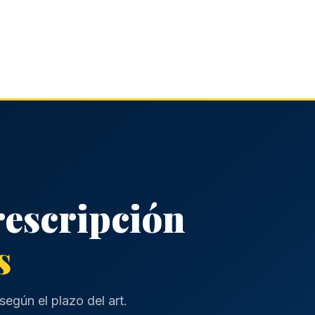
rescripción
s
egún el plazo del art.