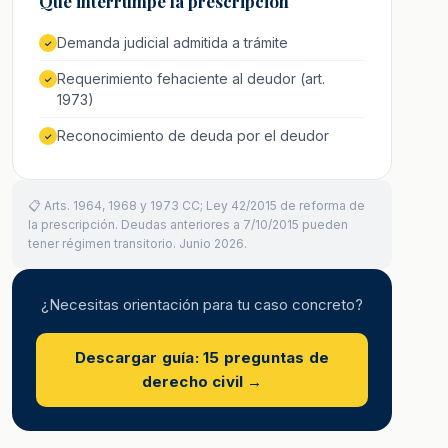
Qué interrumpe la prescripción
Demanda judicial admitida a trámite
✓
Requerimiento fehaciente al deudor (art.
✓
1973)
Reconocimiento de deuda por el deudor
✓
📋 Arts. 1964, 1968 y 1973 CC; Ley 42/2015 de reforma de
la prescripción. Deudas anteriores a 7/10/2015 pueden
tener régimen transitorio. Junio 2026.
¿Necesitas orientación para tu caso concreto?
Descargar guía: 15 preguntas de
derecho civil →