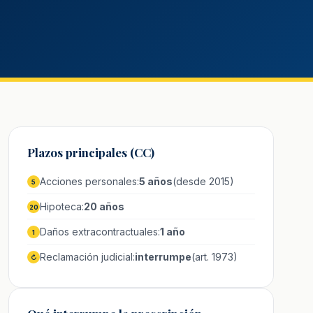
Plazos principales (CC)
Acciones personales:
5 años
(desde 2015)
5
Hipoteca:
20 años
20
Daños extracontractuales:
1 año
1
Reclamación judicial:
interrumpe
(art. 1973)
↻