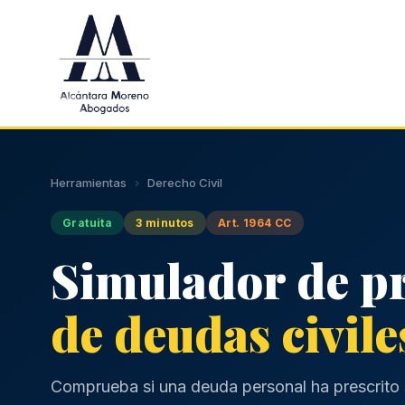
Saltar al contenido principal
Herramientas
›
Derecho Civil
Gratuita
3 minutos
Art. 1964 CC
Simulador de p
de deudas civile
Comprueba si una deuda personal ha prescrito s