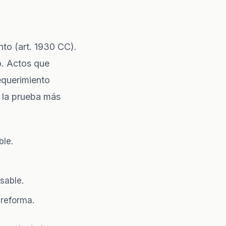
to (art. 1930 CC).
o. Actos que
equerimiento
s la prueba más
ble.
sable.
 reforma.