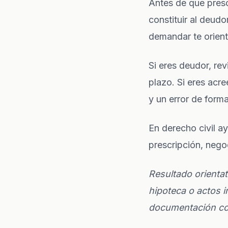
Antes de que presc
constituir al deudo
demandar
te orien
Si eres deudor, re
plazo. Si eres acr
y un error de form
En
derecho civil
ay
prescripción, negoc
Resultado orienta
hipoteca o actos i
documentación con