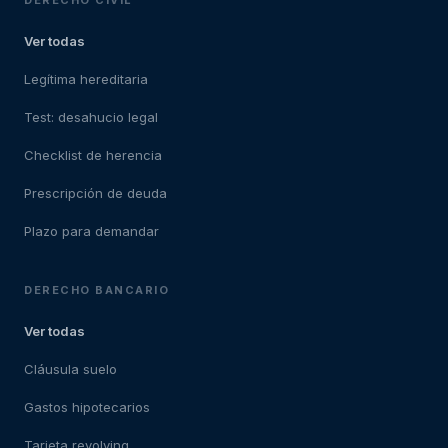
DERECHO CIVIL
Ver todas
Legítima hereditaria
Test: desahucio legal
Checklist de herencia
Prescripción de deuda
Plazo para demandar
DERECHO BANCARIO
Ver todas
Cláusula suelo
Gastos hipotecarios
Tarjeta revolving