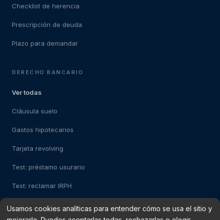
Checklist de herencia
Prescripción de deuda
Plazo para demandar
DERECHO BANCARIO
Ver todas
Cláusula suelo
Gastos hipotecarios
Tarjeta revolving
Test: préstamo usurario
Test: reclamar IRPH
Usamos cookies analíticas para entender cómo se usa el sitio y
mejorarlo. Puedes aceptarlas todas, rechazarlas o elegir