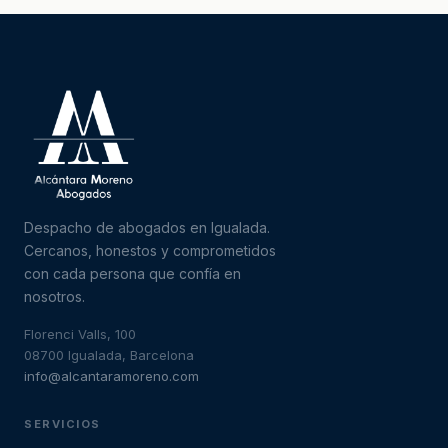
Despacho de abogados en Igualada.
Cercanos, honestos y comprometidos
con cada persona que confía en
nosotros.
Florenci Valls, 100
08700 Igualada, Barcelona
info@alcantaramoreno.com
SERVICIOS