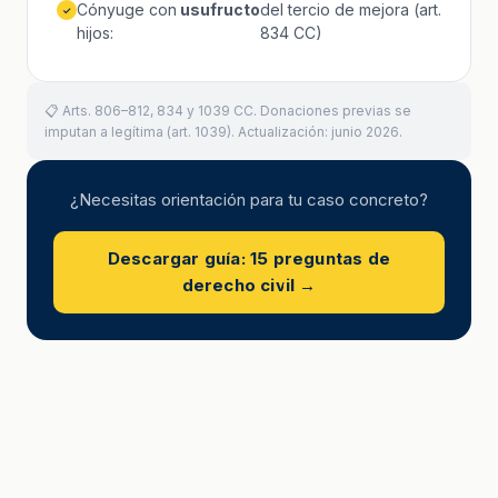
Cónyuge con
usufructo
del tercio de mejora (art.
✓
hijos:
834 CC)
📋 Arts. 806–812, 834 y 1039 CC. Donaciones previas se
imputan a legítima (art. 1039). Actualización: junio 2026.
¿Necesitas orientación para tu caso concreto?
Descargar guía: 15 preguntas de
derecho civil →