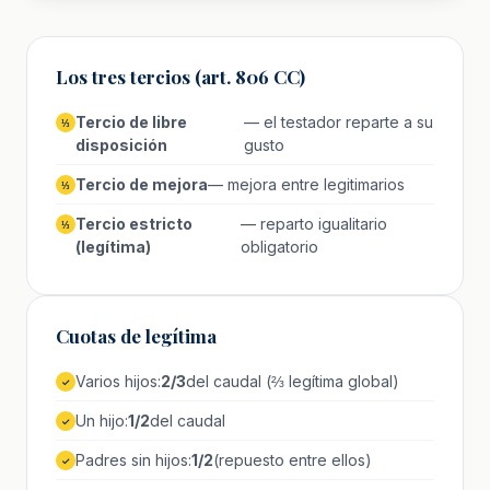
Los tres tercios (art. 806 CC)
Tercio de libre
— el testador reparte a su
⅓
disposición
gusto
Tercio de mejora
— mejora entre legitimarios
⅓
Tercio estricto
— reparto igualitario
⅓
(legítima)
obligatorio
Cuotas de legítima
Varios hijos:
2/3
del caudal (⅔ legítima global)
✓
Un hijo:
1/2
del caudal
✓
Padres sin hijos:
1/2
(repuesto entre ellos)
✓