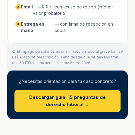
Email
— a RRHH con acuse de recibo (inferior
2
valor probatorio)
Entrega en
— con firma de recepción en
3
mano
copia
📋 El impago de salarios es una infracción laboral grave (art. 29
ET). Plazo de prescripción: 1 año desde que se devengaron
(art. 59 ET). Última actualización: enero 2026.
¿Necesitas orientación para tu caso concreto?
Descargar guía: 15 preguntas de
derecho laboral →